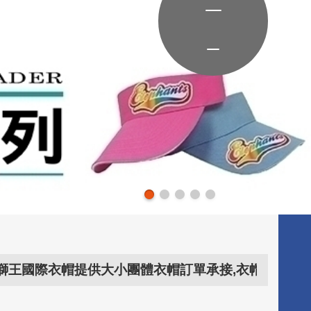
衣帽提供大小團體衣帽訂單承接,衣帽問題交給..衣帽專家