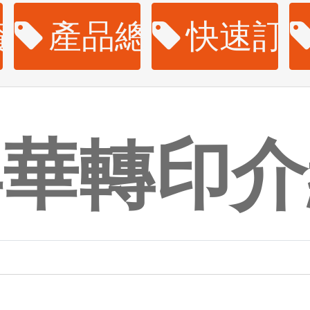
資訊
產品總覽
快速訂
昇華轉印介