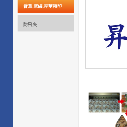
臂章.電繡.昇華轉印
防飛夾