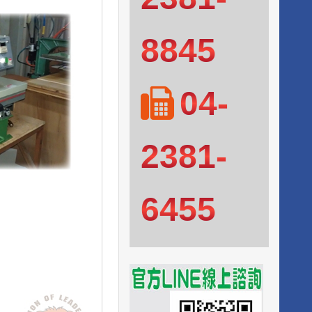
8845
04-
2381-
6455