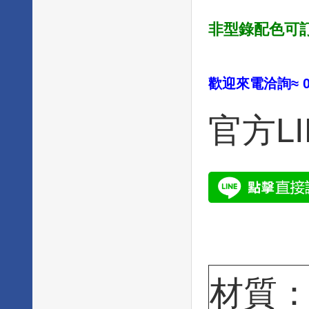
非型錄配色可訂
歡迎來電洽詢≈ 04
官方L
材質