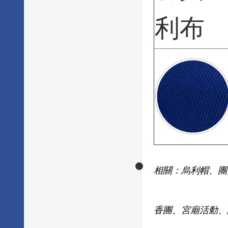
利布
相關：烏利帽、團
香團、宮廟活動、