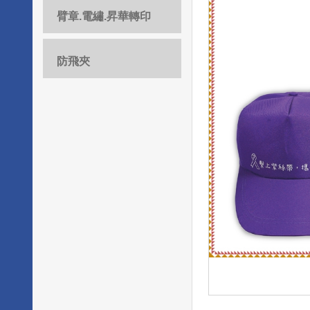
臂章.電繡.昇華轉印
防飛夾