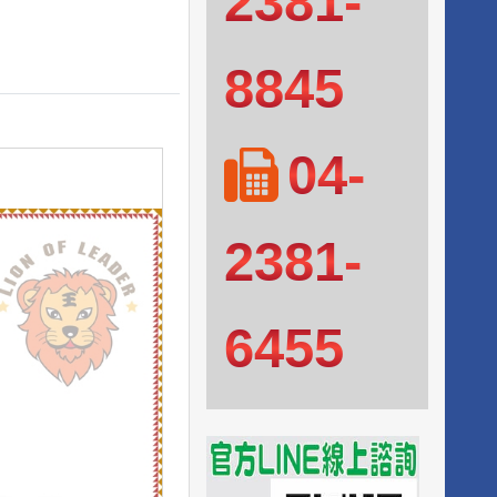
2381-
8845
04-
2381-
6455