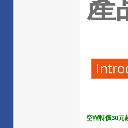
產
Intro
空帽特價30元