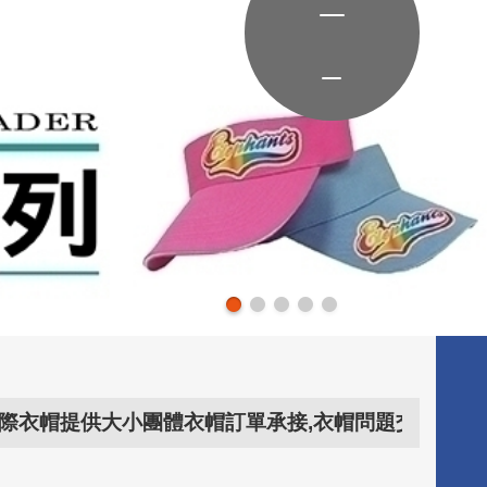
供大小團體衣帽訂單承接,衣帽問題交給..衣帽專家..。