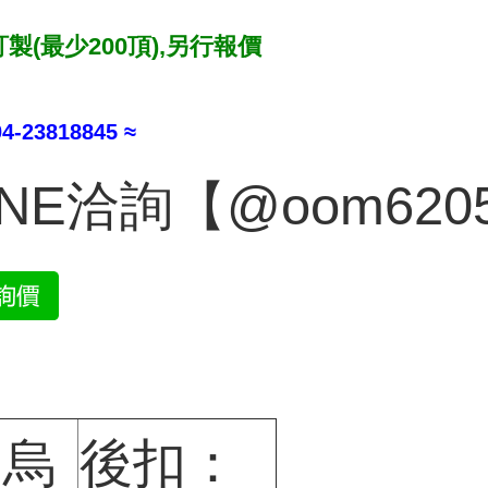
製(最少200頂)‚另行報價
-23818845 ≈
INE洽詢【@oom620
：烏
後扣：