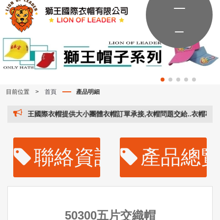
目前位置
>
首頁
產品明細
獅王國際衣帽提供大小團體衣帽訂單承接,衣帽問題交給..衣帽專家..。
聯絡資訊
產品總
50300五片交織帽