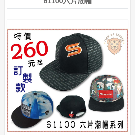
61100六片潮帽